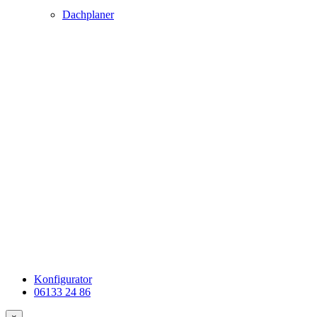
Dachplaner
Konfigurator
06133 24 86