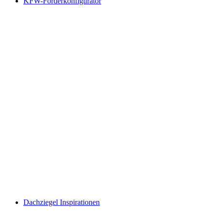
KFW-Förderkonfigurator
Dach­ziegel Inspira­tionen