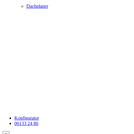
Dachplaner
Konfigurator
06133 24 86