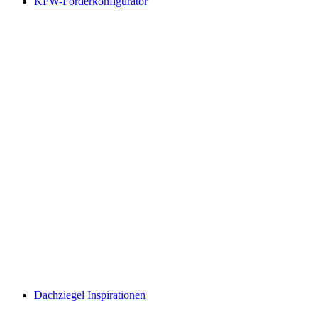
KFW-Förderkonfigurator
Dach­ziegel Inspira­tionen